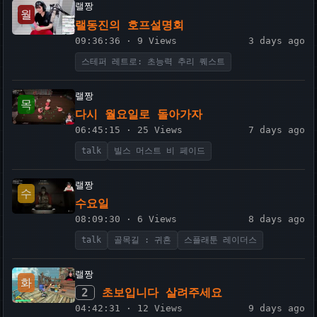
랠짱
월
랠동진의 호프설명회
09:36:36 · 9 Views
3 days ago
스테퍼 레트로: 초능력 추리 퀘스트
랠짱
목
다시 월요일로 돌아가자
06:45:15 · 25 Views
7 days ago
talk
빌스 머스트 비 페이드
랠짱
수
수요일
08:09:30 · 6 Views
8 days ago
talk
골목길 : 귀흔
스플래툰 레이더스
랠짱
화
2
초보입니다 살려주세요
04:42:31 · 12 Views
9 days ago