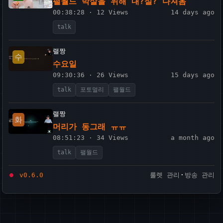
팰월드 박살을 위해 내?실? 다져옴
00:38:28 · 12 Views
14 days ago
talk
랠짱
수
수요일
09:30:36 · 26 Views
15 days ago
talk
포토멀리
팰월드
랠짱
화
머리가 동그래 ㅠㅠ
08:51:23 · 34 Views
a month ago
talk
팰월드
·
⏺
v0.6.0
룰렛 관리
방송 관리