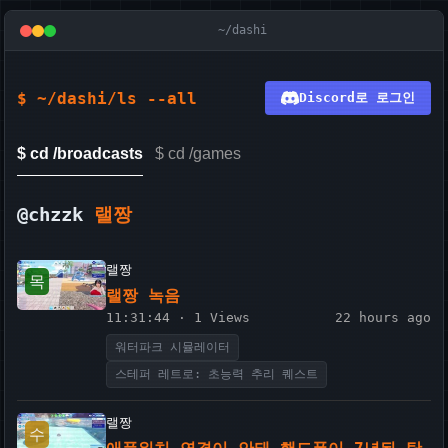
~/dashi
$ ~/dashi/ls --all
Discord로 로그인
$ cd /broadcasts
$ cd /games
@chzzk
랠짱
랠짱
목
랠짱 녹음
11:31:44 · 1 Views
22 hours ago
워터파크 시뮬레이터
스테퍼 레트로: 초능력 추리 퀘스트
랠짱
수